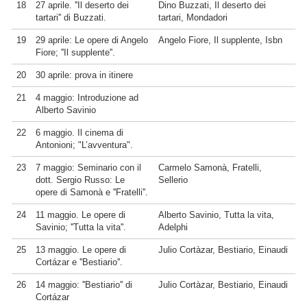
18
27 aprile. ''Il deserto dei
Dino Buzzati, Il deserto dei
tartari'' di Buzzati.
tartari, Mondadori
19
29 aprile: Le opere di Angelo
Angelo Fiore, Il supplente, Isbn
Fiore; ''Il supplente''.
20
30 aprile: prova in itinere
21
4 maggio: Introduzione ad
Alberto Savinio
22
6 maggio. Il cinema di
Antonioni; "L’avventura".
23
7 maggio: Seminario con il
Carmelo Samonà, Fratelli,
dott. Sergio Russo: Le
Sellerio
opere di Samonà e ''Fratelli''.
24
11 maggio. Le opere di
Alberto Savinio, Tutta la vita,
Savinio; ''Tutta la vita''.
Adelphi
25
13 maggio. Le opere di
Julio Cortàzar, Bestiario, Einaudi
Cortázar e ''Bestiario''.
26
14 maggio: ''Bestiario'' di
Julio Cortàzar, Bestiario, Einaudi
Cortázar