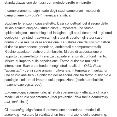
standardizzazione dei tassi con metodo diretto e indiretto
Il campionamento: significato degli studi campionari - metodi di
campionamento - cos'è l'inferenza statistica.
Studiare le relazioni causa-effetto: Basi concettuali del disegno dello
studio epidemiologico - studio pilota - impostare uno studio
epidemiologico - metodologie di indagine – gli studi descrittivi – gli studi
ecologici – gli studi trasversali - gli studi di coorte - gli studi caso-
controllo - le misure di associazione. La valutazione del rischio: fattori
di rischio (componenti genetiche, ambientali e comportamentali).
Rischio assoluto, relativo e attribuibile. Misure di associazione e
rapporto causa-effetto. Inferenza causale e fattori di confondimento.
Misure di impatto sulla popolazione. Fattori di rischio multipli e
interazione.
Bias
e confondenti negli studi analitici –
Odds Ratio
"aggiustati" - cenni sulle analisi multivariate. Interpretare i risultati di
uno studio analitico - significato dell'associazione fra fattori di rischio e
patologie - misure di impatto sulla popolazione (rischio attribuibile,
frazione eziologica, ecc).
Epidemiologia sperimentale: gli studi sperimentali - efficacia clinica -
modelli di studio sperimentale (
trial
preventivi,
field
trial
e
community
trial
;
trial
clinici).
Gli
screening
: significato di prevenzione secondaria - modelli di
screening
- valutare la validità di un test in funzione dello screening: