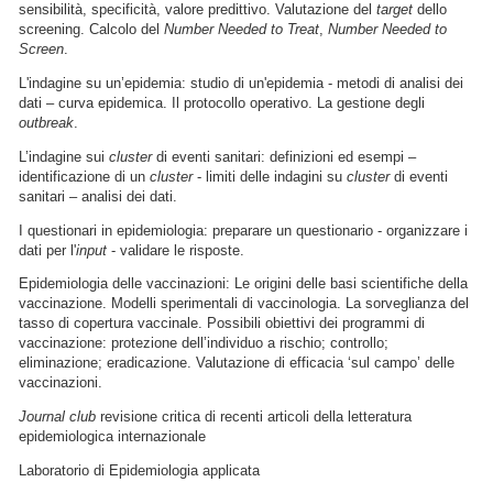
sensibilità, specificità, valore predittivo. Valutazione del
target
dello
screening. Calcolo del
Number Needed to Treat
,
Number Needed to
Screen
.
L'indagine su un’epidemia: studio di un'epidemia - metodi di analisi dei
dati – curva epidemica. Il protocollo operativo. La gestione degli
outbreak
.
L’indagine sui
cluster
di eventi sanitari: definizioni ed esempi –
identificazione di un
cluster
- limiti delle indagini su
cluster
di eventi
sanitari – analisi dei dati.
I questionari in epidemiologia: preparare un questionario - organizzare i
dati per l'
input
- validare le risposte.
Epidemiologia delle vaccinazioni: Le origini delle basi scientifiche della
vaccinazione. Modelli sperimentali di vaccinologia. La sorveglianza del
tasso di copertura vaccinale. Possibili obiettivi dei programmi di
vaccinazione: protezione dell’individuo a rischio; controllo;
eliminazione; eradicazione. Valutazione di efficacia ‘sul campo’ delle
vaccinazioni.
Journal club
revisione critica di recenti articoli della letteratura
epidemiologica internazionale
Laboratorio di Epidemiologia applicata